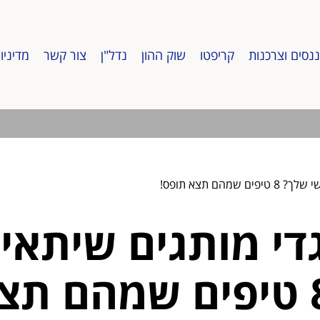
ננסים וצרכנות
קריפטו
שוק ההון
נדל"ן
צור קשר
מדיניו
ם תצא תופס!
די מותגים שיתאימ