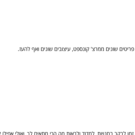
פריטים שונים ממרצ' קונספט, עיצובים שונים ואף להעז.
 לבקר בחנויות, למדוד ולראות מה הכי מתאים לך, ואולי אפילו 