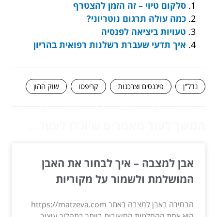
סלקום טיוי – זה הזמן להצטרף
כמה עולה תרגום נוטריוני?
טעויות ביציאה לפנסיה
איך תדעי שעברת רשלנות רפואית בהריון
נדל"ן
פיננסים וצרכנות
קריפטו
שוק ההון
המשך לעוד מאמרים שיוכלו לעזור...
אבן למצבה – איך לבחור את האבן
המושלמת ולשמור על מקוריות
הבחירה באבן למצבה באתר https://matzeva.com
היא אחת ההחלטות החשובות ביותר בתהליך עיצוב