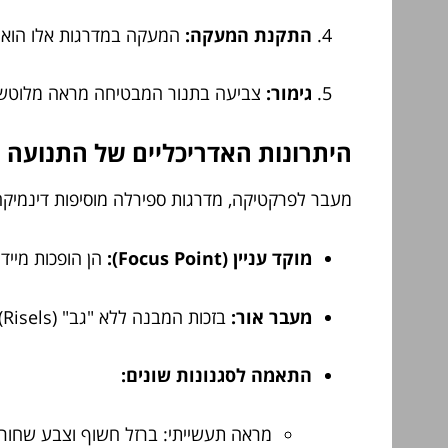
התקנת המעקה:
המעקה במדרגות אלו הוא קר
גימור:
צביעה בתנור המבטיחה מראה מלוטש ו
היתרונות האדריכליים של התנועה 
מעבר לפרקטיקה, מדרגות ספירלה מוסיפות דינמיקה י
מוקד עניין (Focus Point):
הן הופכות מייד
מעבר אור:
בזכות המבנה ללא "גב" (Risels), האור הטבעי מהחלונות עובר בין המדרגות ומאיר את הקומה התחתונה.
התאמה לסגנונות שונים:
מראה תעשייתי: ברזל חשוף וצבע שחור