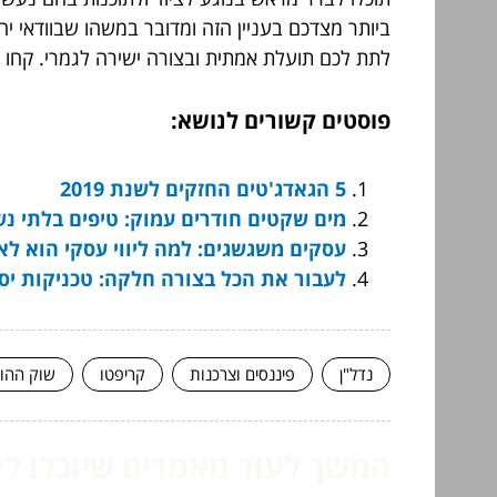
ביותר מצדכם בעניין הזה ומדובר במשהו שבוודאי יה
לתת לכם תועלת אמתית ובצורה ישירה לגמרי. קחו ז
פוסטים קשורים לנושא:
5 הגאדג'טים החזקים לשנת 2019
מים שקטים חודרים עמוק: טיפים בלתי נש
עסקים משגשגים: למה ליווי עסקי הוא לא
לעבור את הכל בצורה חלקה: טכניקות יסו
נדל"ן
פיננסים וצרכנות
קריפטו
שוק ההון
המשך לעוד מאמרים שיוכלו לעז